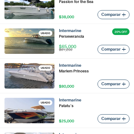
Passion for the Sea
Comparar
$38,000
$38,000
Intermarine
20% OFF
USADO
Perseverancia
$65,000
Comparar
$81,250
Intermarine
USADO
Mariem Princess
Comparar
$80,000
$80,000
Intermarine
USADO
Patatu´s
Comparar
$25,000
$25,000