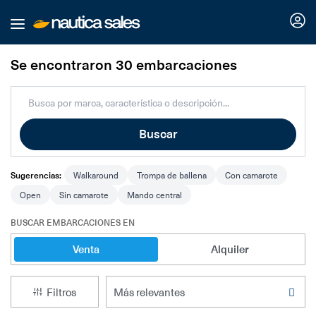
Nosotros
Se encontraron 30 embarcaciones
Buscar
Buscar
Nuestros planes
Sugerencias:
Servicios náuticos
Walkaround
Trompa de ballena
Con camarote
Open
Sin camarote
Mando central
Comparador
Marinas
BUSCAR EMBARCACIONES EN
Venta
Alquiler
Varaderos
Idiomas
Filtros
Publica tu marina o varadero
Publicar embarcación
Español