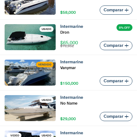
Comparar
$58,000
$58,000
Intermarine
8% OFF
USADO
Dron
$65,000
Comparar
$70,652
Intermarine
VENDIDO
Vanymar
Comparar
$150,000
$150,000
Intermarine
USADO
No Name
Comparar
$29,000
$29,000
Intermarine
VIDEO
USADO