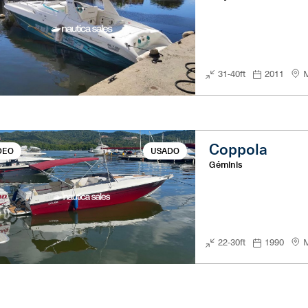
31-40ft
2011
M
Coppola
DEO
USADO
Géminis
22-30ft
1990
M