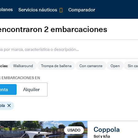
planes
Comparador
Servicios náuticos
encontraron 2 embarcaciones
cias:
Walkaround
Trompa de ballena
Con camarote
Open
Sin c
 EMBARCACIONES EN
enta
Alquiler
ola
Coppola
USADO
Sol y kña