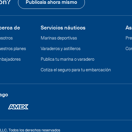
ión?
Publícala ahora mismo
cerca de
Servicios náuticos
As
sotros
Marinas deportivas
Pre
estros planes
Varaderos y astilleros
Co
bajadores
Publica tu marina o varadero
Cotiza el seguro para tu embarcación
pago
 LLC. Todos los derechos reservados