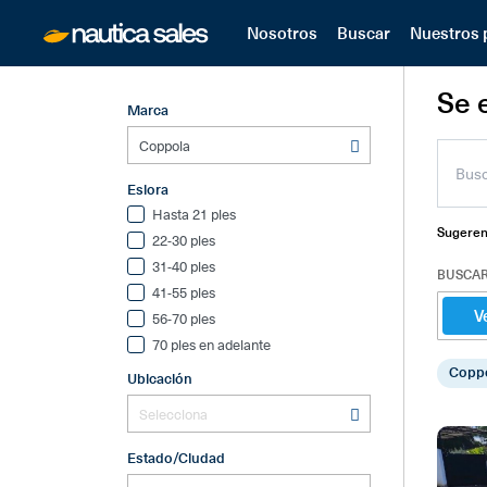
Nosotros
Buscar
Nuestros 
Se 
Marca
Eslora
Hasta 21 pies
Sugeren
22-30 pies
31-40 pies
BUSCAR
41-55 pies
V
56-70 pies
70 pies en adelante
Copp
Ubicación
Estado/Ciudad