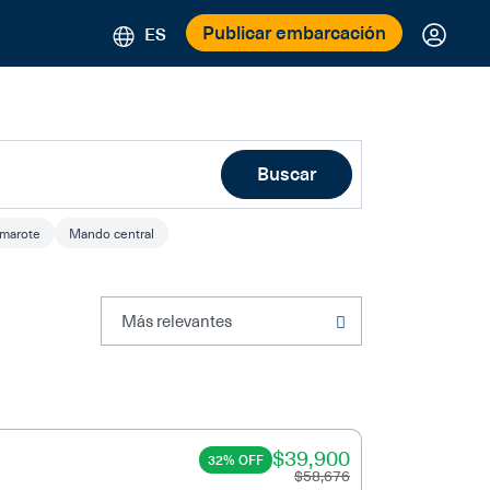
Publicar embarcación
ES
Buscar
amarote
Mando central
$39,900
32% OFF
$58,676