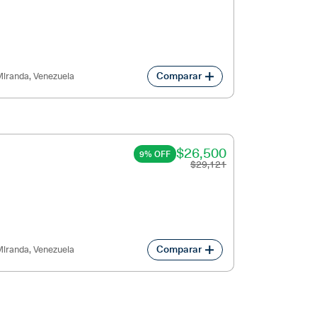
Comparar
iranda, Venezuela
$26,500
9% OFF
$29,121
Comparar
iranda, Venezuela