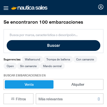
Nosotros
Se encontraron 100 embarcaciones
Buscar
Buscar
Nuestros planes
Sugerencias:
Servicios náuticos
Walkaround
Trompa de ballena
Con camarote
Open
Sin camarote
Mando central
Comparador
Marinas
BUSCAR EMBARCACIONES EN
Venta
Alquiler
Varaderos
Idiomas
Filtros
Publica tu marina o varadero
Publicar embarcación
Español