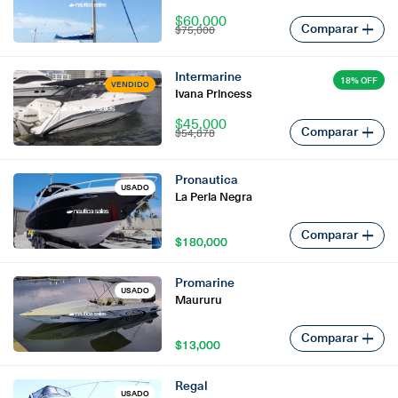
$60,000
Comparar
$75,000
Intermarine
18% OFF
VENDIDO
Ivana Princess
$45,000
Comparar
$54,878
Pronautica
USADO
La Perla Negra
Comparar
$180,000
$180,000
Promarine
USADO
Maururu
Comparar
$13,000
$13,000
Regal
USADO