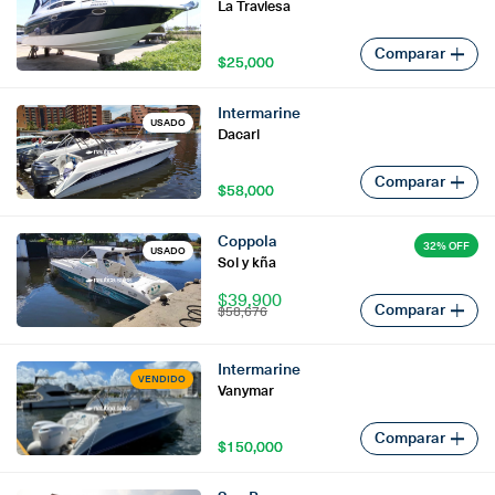
La Traviesa
Comparar
$25,000
$25,000
Intermarine
USADO
Dacari
Comparar
$58,000
$58,000
Coppola
32% OFF
USADO
Sol y kña
$39,900
Comparar
$58,676
Intermarine
VENDIDO
Vanymar
Comparar
$150,000
$150,000