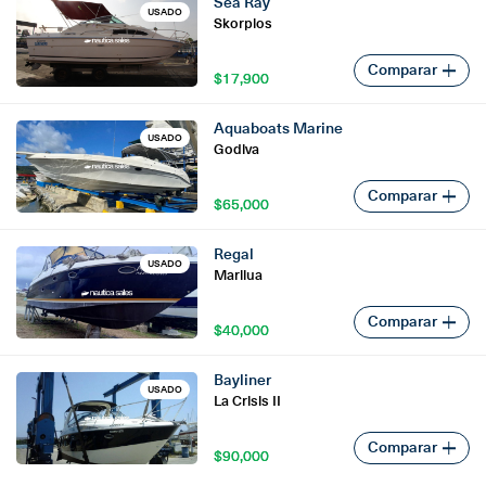
Sea Ray
USADO
Skorpios
Comparar
$17,900
$17,900
Aquaboats Marine
USADO
Godiva
Comparar
$65,000
$65,000
Regal
USADO
Marilua
Comparar
$40,000
$40,000
Bayliner
USADO
La Crisis II
Comparar
$90,000
$90,000