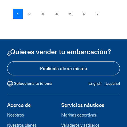
1
2
3
4
5
6
7
¿Quieres vender tu embarcación?
Publícala ahora mismo
Selecciona tu idioma
English
Español
Acerca de
Servicios náuticos
Nosotros
Marinas deportivas
Nuestros planes
Varaderos y astilleros