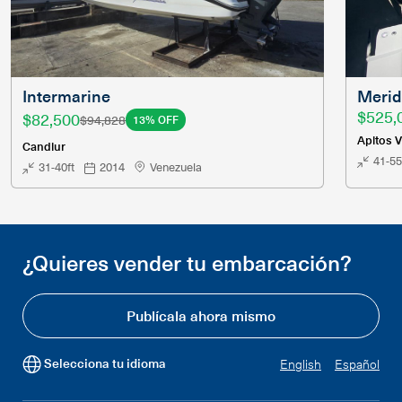
Intermarine
Merid
$525,
$82,500
$94,828
13% OFF
Apitos 
Candiur
41-55
31-40ft
2014
Venezuela
¿Quieres vender tu embarcación?
Publícala ahora mismo
Selecciona tu idioma
English
Español