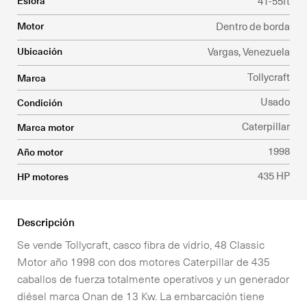
Eslora
41-55ft
Cotiza el seguro para tu embarcación
English
Motor
Dentro de borda
Ubicación
Vargas, Venezuela
Tienda Náutica, compra ya!
Tollycraft
Marca
Embajadores
Usado
Condición
Caterpillar
Marca motor
1998
Año motor
435 HP
HP motores
Descripción
Se vende Tollycraft, casco fibra de vidrio, 48 Classic
Motor año 1998 con dos motores Caterpillar de 435
caballos de fuerza totalmente operativos y un generador
diésel marca Onan de 13 Kw. La embarcación tiene