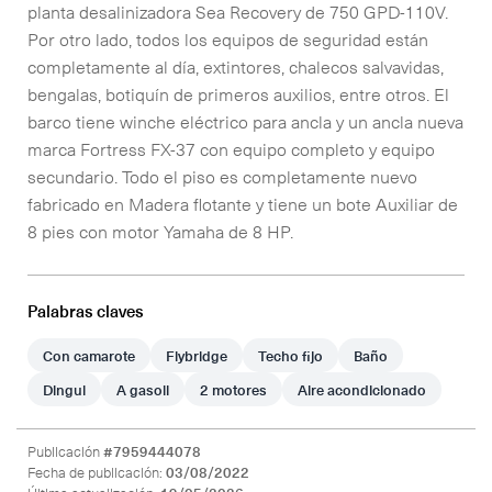
planta desalinizadora Sea Recovery de 750 GPD-110V.
Por otro lado, todos los equipos de seguridad están
completamente al día, extintores, chalecos salvavidas,
bengalas, botiquín de primeros auxilios, entre otros. El
barco tiene winche eléctrico para ancla y un ancla nueva
marca Fortress FX-37 con equipo completo y equipo
secundario. Todo el piso es completamente nuevo
fabricado en Madera flotante y tiene un bote Auxiliar de
8 pies con motor Yamaha de 8 HP.
Palabras claves
Con camarote
Flybridge
Techo fijo
Baño
Dingui
A gasoil
2 motores
Aire acondicionado
Publicación
#7959444078
Fecha de publicación:
03/08/2022