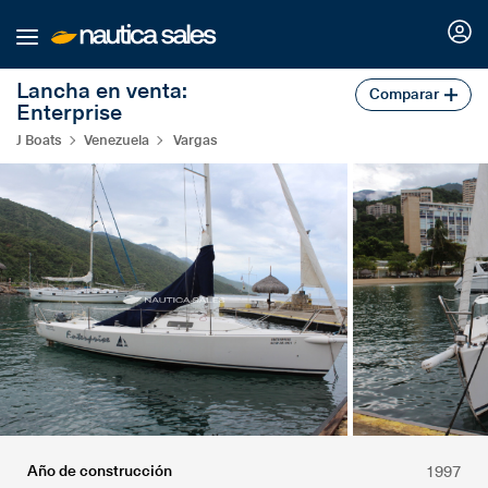
Lancha en venta:
Nosotros
Comparar
Enterprise
J Boats
Venezuela
Vargas
Buscar
Nuestros planes
Servicios náuticos
Comparador
Marinas
Varaderos
Idiomas
Publica tu marina o varadero
Publicar embarcación
Español
Año de construcción
1997