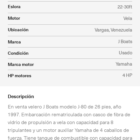
Eslora
22-30ft
Cotiza el seguro para tu embarcación
English
Motor
Vela
Tienda Náutica, compra ya!
Ubicación
Vargas, Venezuela
J Boats
Marca
Embajadores
Usado
Condición
Yamaha
Marca motor
4 HP
HP motores
Descripción
En venta velero J Boats modelo J-80 de 26 pies, año
1997. Embarcación rematriculada con casco de fibra de
vidrio de propulsión a vela con capacidad para 8
tripulantes y un motor auxiliar Yamaha de 4 caballos de
fuerza. Tiene tanque de combustible con capacidad para