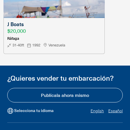
J Boats
$20,000
Ráfaga
31-40ft
1992
Venezuela
¿Quieres vender tu embarcación?
Publícala ahora mismo
Selecciona tu idioma
English
Español