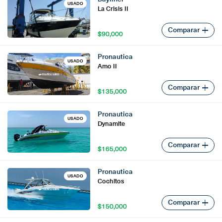
USADO
La Crisis II
Comparar
$90,000
$90,000
Pronautica
USADO
Amo II
Comparar
$135,000
$135,000
Pronautica
USADO
Dynamite
Comparar
$165,000
$165,000
Pronautica
USADO
Cochitos
Comparar
$150,000
$150,000