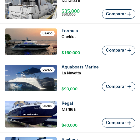
Maratea II
$35,000
Comparar
$50,000
Formula
USADO
Chekka
Comparar
$160,000
$160,000
Aquaboats Marine
USADO
La Navetta
Comparar
$90,000
$90,000
Regal
USADO
Marilua
Comparar
$40,000
$40,000
Bayliner