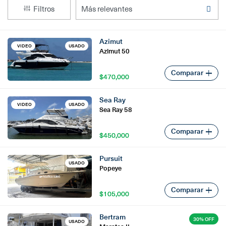
Filtros
Cotiza el seguro para tu embarcación
English
Azimut
Tienda Náutica, compra ya!
VIDEO
USADO
Azimut 50
Comparar
Embajadores
$470,000
$470,000
Sea Ray
VIDEO
USADO
Sea Ray 58
Comparar
$450,000
$450,000
Pursuit
USADO
Popeye
Comparar
$105,000
$105,000
Bertram
30% OFF
USADO