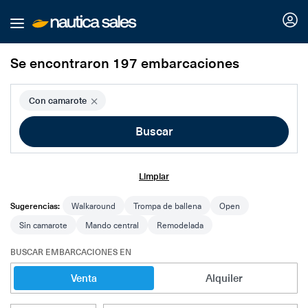
Nosotros
Se encontraron 197 embarcaciones
Buscar
×
Con camarote
Buscar
Nuestros planes
Servicios náuticos
Limpiar
Sugerencias:
Walkaround
Trompa de ballena
Open
Comparador
Marinas
Sin camarote
Mando central
Remodelada
Varaderos
Idiomas
BUSCAR EMBARCACIONES EN
Venta
Alquiler
Publica tu marina o varadero
Publicar embarcación
Español