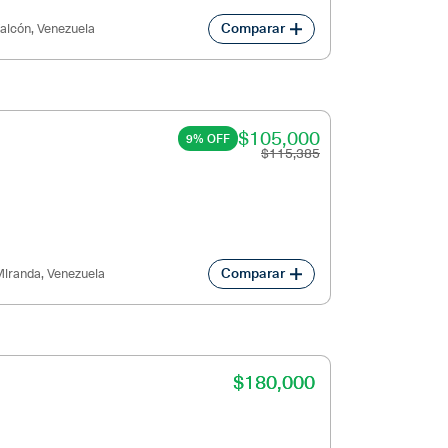
Comparar
alcón, Venezuela
$105,000
9% OFF
$115,385
Comparar
iranda, Venezuela
$180,000
$180,000