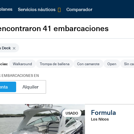
planes
Comparador
Servicios náuticos
encontraron 41 embarcaciones
×
a Deck
cias:
Walkaround
Trompa de ballena
Con camarote
Open
Sin c
 EMBARCACIONES EN
enta
Alquiler
Formula
USADO
Los Nicos