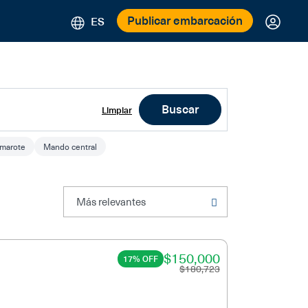
Publicar embarcación
ES
Buscar
Limpiar
amarote
Mando central
$150,000
17% OFF
$180,723