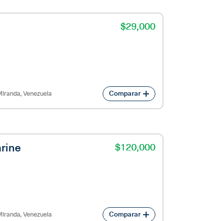
$29,000
$29,000
Comparar
iranda, Venezuela
rine
$120,000
$120,000
Comparar
iranda, Venezuela