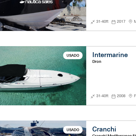
31-40ft
2017
M
Intermarine
USADO
Dron
31-40ft
2008
F
Cranchi
USADO
Cranchi Mediterranee 5