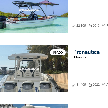
22-30ft
2013
F
Pronautica
USADO
Albacora
31-40ft
2022
A