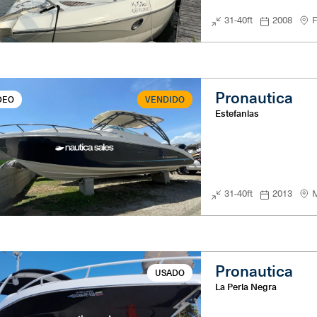
31-40ft
2008
F
Pronautica
DEO
VENDIDO
Estefanias
31-40ft
2013
M
Pronautica
USADO
La Perla Negra