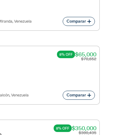
Comparar
iranda, Venezuela
$65,000
8% OFF
$70,652
Comparar
alcón, Venezuela
$350,000
8% OFF
$380,435
0