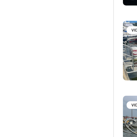
VI
VI