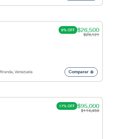
$26,500
9% OFF
$29,121
Comparar
iranda, Venezuela
$95,000
17% OFF
$114,458