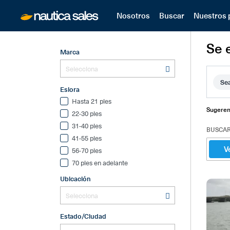
Nosotros
Buscar
Nuestros 
Se 
Marca
Se
Eslora
Hasta 21 pies
Sugeren
22-30 pies
31-40 pies
BUSCAR
41-55 pies
V
56-70 pies
70 pies en adelante
Ubicación
Estado/Ciudad