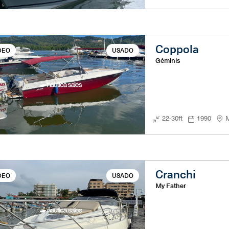
Coppola
DEO
USADO
Géminis
22-30ft
1990
M
Cranchi
DEO
USADO
My Father