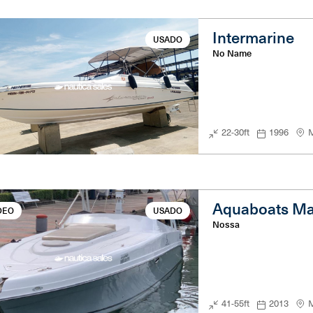
Intermarine
USADO
No Name
22-30ft
1996
M
Aquaboats Ma
DEO
USADO
Nossa
41-55ft
2013
M