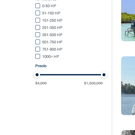
0-50 HP
51-150 HP
151-250 HP
251-350 HP
351-500 HP
501-750 HP
751-900 HP
1000> HP
Precio
$
4,000
$
1,500,000