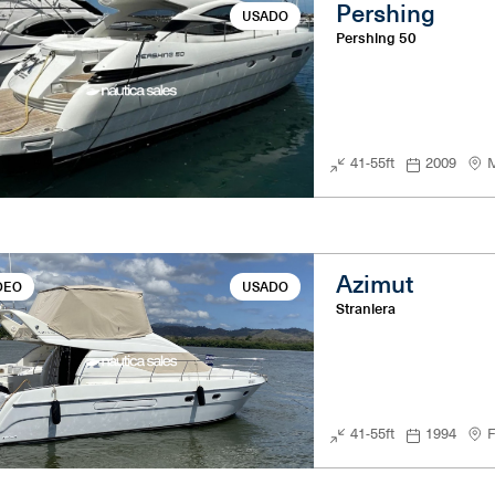
Pershing
USADO
Pershing 50
41-55ft
2009
M
Azimut
DEO
USADO
Straniera
41-55ft
1994
F